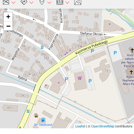
+
−
Leaflet
| ©
OpenStreetMap
contributors