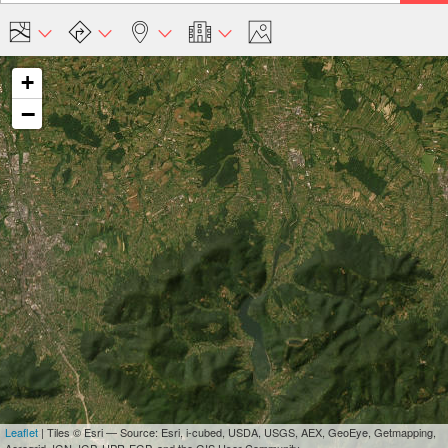
+
−
Leaflet
| Tiles © Esri — Source: Esri, i-cubed, USDA, USGS, AEX, GeoEye, Getmapping,