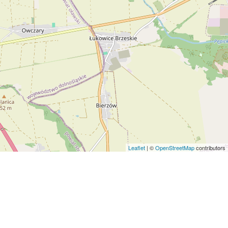
Leaflet
| ©
OpenStreetMap
contributors