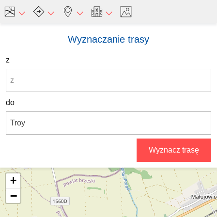
Wyznaczanie trasy
z
do
Wyznacz trasę
+
−