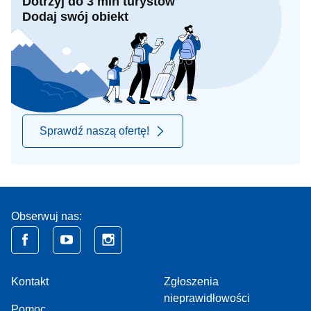
Dotrzyj do 3 mln turystów
Dodaj swój obiekt
Sprawdź naszą ofertę!
Obserwuj nas:
Kontakt
Zgłoszenia
nieprawidłowości
Pomoc