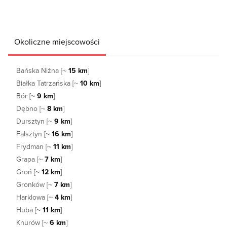
Okoliczne miejscowości
Bańska Niżna [~
15 km
]
Białka Tatrzańska [~
10 km
]
Bór [~
9 km
]
Dębno [~
8 km
]
Dursztyn [~
9 km
]
Falsztyn [~
16 km
]
Frydman [~
11 km
]
Grapa [~
7 km
]
Groń [~
12 km
]
Gronków [~
7 km
]
Harklowa [~
4 km
]
Huba [~
11 km
]
Knurów [~
6 km
]