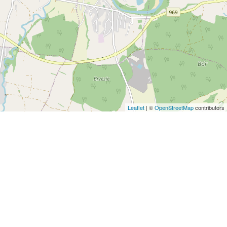
Leaflet
| ©
OpenStreetMap
contributors