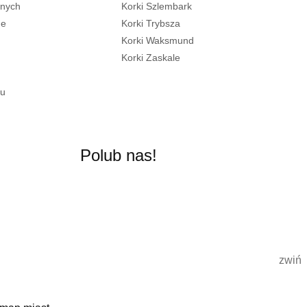
żnych
Korki Szlembark
ne
Korki Trybsza
Korki Waksmund
Korki Zaskale
gu
Polub nas!
zwiń