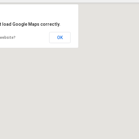
Szukaj
t load Google Maps correctly.
OK
 website?