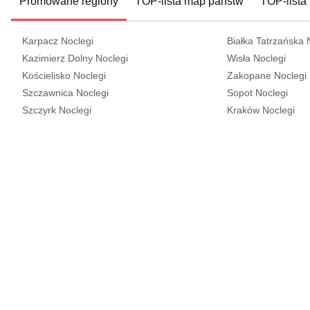
Promowane regiony
TOP-lista map państw
TOP-lista
Karpacz Noclegi
Białka Tatrzańska 
Kazimierz Dolny Noclegi
Wisła Noclegi
Kościelisko Noclegi
Zakopane Noclegi
Szczawnica Noclegi
Sopot Noclegi
Szczyrk Noclegi
Kraków Noclegi