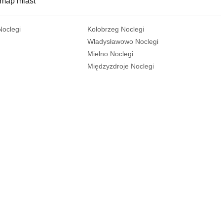
 map miast
Noclegi
Kołobrzeg Noclegi
Władysławowo Noclegi
Mielno Noclegi
Międzyzdroje Noclegi