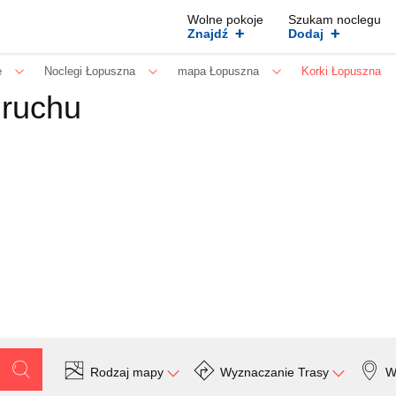
Wolne pokoje
Szukam noclegu
+
+
Znajdź
Dodaj
e
Noclegi Łopuszna
mapa Łopuszna
Korki Łopuszna
 ruchu
Rodzaj mapy
Wyznaczanie Trasy
W