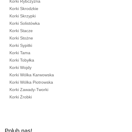
Korki Rybczyzna
Korki Skrodzkie
Korki Skrzypki
Korki Solistówka
Korki Stacze
Korki Stożne
Korki Sypitki
Korki Tama
Korki Tobyłka
Korki Wojdy
Korki Wólka Karwowska
Korki Wólka Piotrowska
Korki Zawady-Tworki
Korki Żrobki
Polub nas!