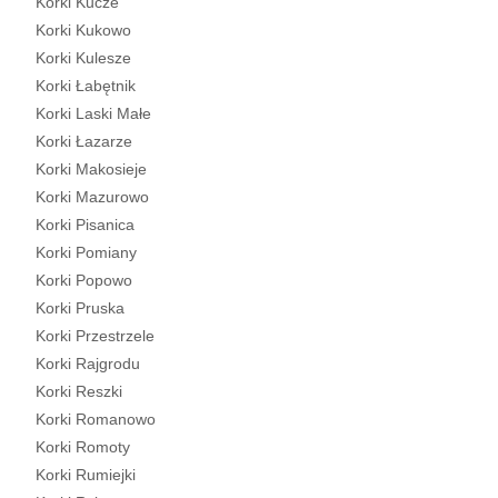
Korki Kucze
Korki Kukowo
Korki Kulesze
Korki Łabętnik
Korki Laski Małe
Korki Łazarze
Korki Makosieje
Korki Mazurowo
Korki Pisanica
Korki Pomiany
Korki Popowo
Korki Pruska
Korki Przestrzele
Korki Rajgrodu
Korki Reszki
Korki Romanowo
Korki Romoty
Korki Rumiejki