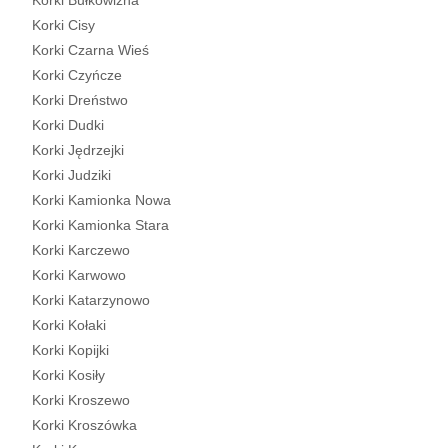
Korki Bułkowizna
Korki Cisy
Korki Czarna Wieś
Korki Czyńcze
Korki Dreństwo
Korki Dudki
Korki Jędrzejki
Korki Judziki
Korki Kamionka Nowa
Korki Kamionka Stara
Korki Karczewo
Korki Karwowo
Korki Katarzynowo
Korki Kołaki
Korki Kopijki
Korki Kosiły
Korki Kroszewo
Korki Kroszówka