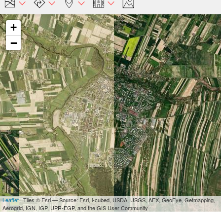
+
−
Leaflet
| Tiles © Esri — Source: Esri, i-cubed, USDA, USGS, AEX, GeoEye, Getmapping,
Aerogrid, IGN, IGP, UPR-EGP, and the GIS User Community