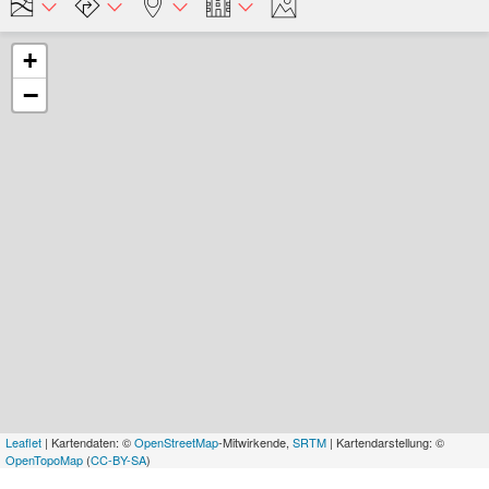
+
−
Leaflet
| Kartendaten: ©
OpenStreetMap
-Mitwirkende,
SRTM
| Kartendarstellung: ©
OpenTopoMap
(
CC-BY-SA
)