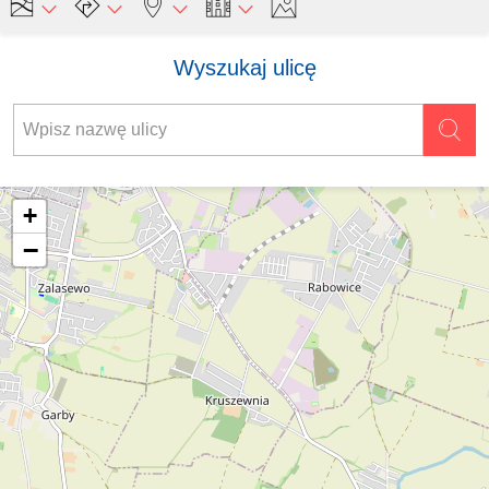
Wyszukaj ulicę
+
−