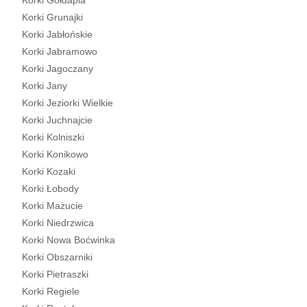
Korki Gołdapia
Korki Grunajki
Korki Jabłońskie
Korki Jabramowo
Korki Jagoczany
Korki Jany
Korki Jeziorki Wielkie
Korki Juchnajcie
Korki Kolniszki
Korki Konikowo
Korki Kozaki
Korki Łobody
Korki Mażucie
Korki Niedrzwica
Korki Nowa Boćwinka
Korki Obszarniki
Korki Pietraszki
Korki Regiele