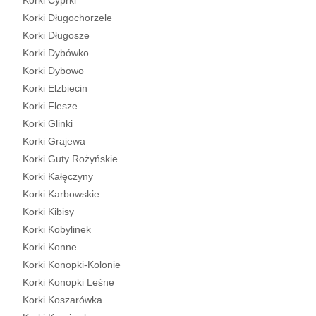
Korki Cyprki
Korki Długochorzele
Korki Długosze
Korki Dybówko
Korki Dybowo
Korki Elżbiecin
Korki Flesze
Korki Glinki
Korki Grajewa
Korki Guty Rożyńskie
Korki Kałęczyny
Korki Karbowskie
Korki Kibisy
Korki Kobylinek
Korki Konne
Korki Konopki-Kolonie
Korki Konopki Leśne
Korki Koszarówka