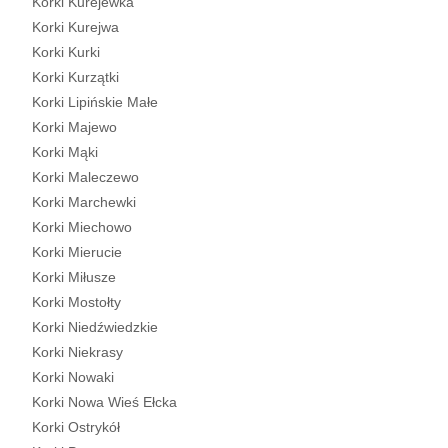
Korki Kurejewka
Korki Kurejwa
Korki Kurki
Korki Kurzątki
Korki Lipińskie Małe
Korki Majewo
Korki Mąki
Korki Maleczewo
Korki Marchewki
Korki Miechowo
Korki Mierucie
Korki Miłusze
Korki Mostołty
Korki Niedźwiedzkie
Korki Niekrasy
Korki Nowaki
Korki Nowa Wieś Ełcka
Korki Ostrykół