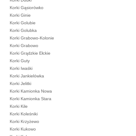
Korki Dudki
Korki Gąsiorówko
Korki Ginie
Korki Golubie
Korki Golubka
Korki Grabowo-Kolonie
Korki Grabowo
Korki Grądzkie Ełckie
Korki Guty
Korki Iwaśki
Korki Jankielówka
Korki Jelitki
Korki Kamionka Nowa
Korki Kamionka Stara
Korki Kile
Korki Koleśniki
Korki Krzyżewo
Korki Kukowo