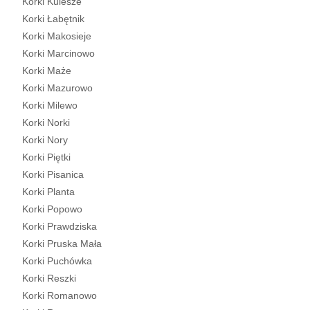
Korki Kulesze
Korki Łabętnik
Korki Makosieje
Korki Marcinowo
Korki Maże
Korki Mazurowo
Korki Milewo
Korki Norki
Korki Nory
Korki Piętki
Korki Pisanica
Korki Planta
Korki Popowo
Korki Prawdziska
Korki Pruska Mała
Korki Puchówka
Korki Reszki
Korki Romanowo