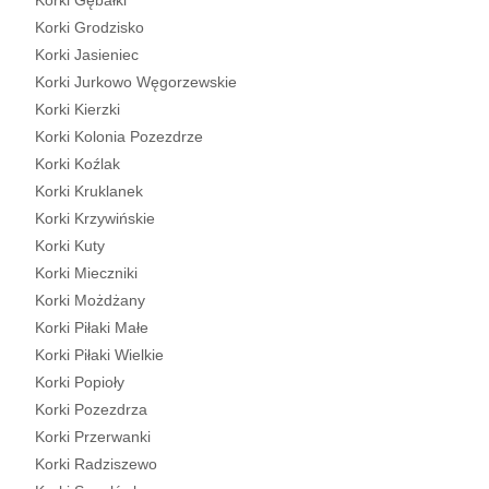
Korki Gębałki
Korki Grodzisko
Korki Jasieniec
Korki Jurkowo Węgorzewskie
Korki Kierzki
Korki Kolonia Pozezdrze
Korki Koźlak
Korki Kruklanek
Korki Krzywińskie
Korki Kuty
Korki Mieczniki
Korki Możdżany
Korki Piłaki Małe
Korki Piłaki Wielkie
Korki Popioły
Korki Pozezdrza
Korki Przerwanki
Korki Radziszewo