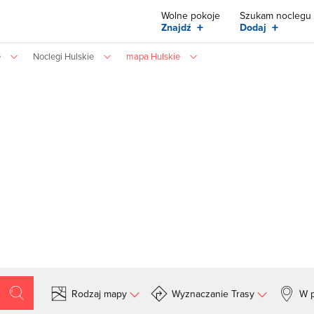
Wolne pokoje
Szukam noclegu
+
+
Znajdź
Dodaj
e
Noclegi Hulskie
mapa Hulskie
Rodzaj mapy
Wyznaczanie Trasy
W p