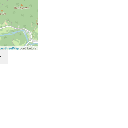
penStreetMap
contributors