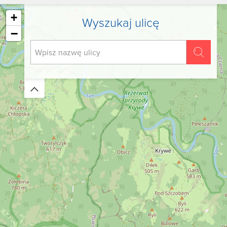
+
Wyszukaj ulicę
−
Zwiń/rozwiń