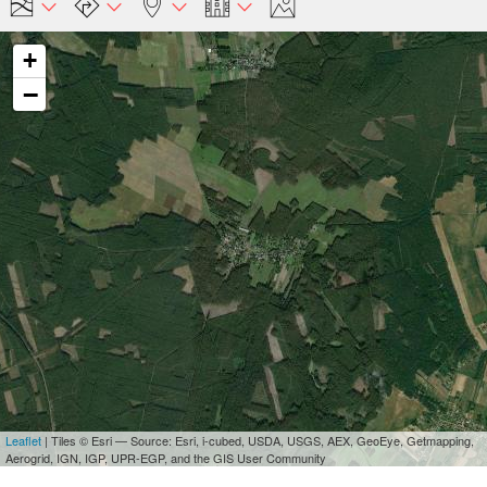
+
−
Leaflet
| Tiles © Esri — Source: Esri, i-cubed, USDA, USGS, AEX, GeoEye, Getmapping,
Aerogrid, IGN, IGP, UPR-EGP, and the GIS User Community