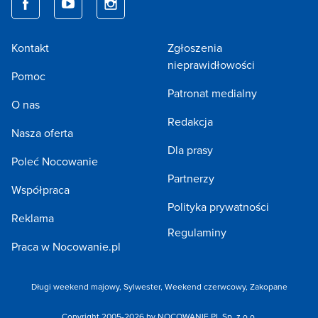
Kontakt
Zgłoszenia
nieprawidłowości
Pomoc
Patronat medialny
O nas
Redakcja
Nasza oferta
Dla prasy
Poleć Nocowanie
Partnerzy
Współpraca
Polityka prywatności
Reklama
Regulaminy
Praca w Nocowanie.pl
Długi weekend majowy,
Sylwester,
Weekend czerwcowy,
Zakopane
Copyright 2005-2026 by NOCOWANIE.PL Sp. z o.o.