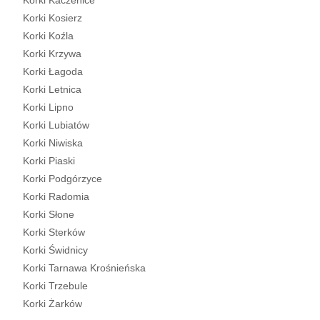
Korki Kaczenice
Korki Kosierz
Korki Koźla
Korki Krzywa
Korki Łagoda
Korki Letnica
Korki Lipno
Korki Lubiatów
Korki Niwiska
Korki Piaski
Korki Podgórzyce
Korki Radomia
Korki Słone
Korki Sterków
Korki Świdnicy
Korki Tarnawa Krośnieńska
Korki Trzebule
Korki Żarków