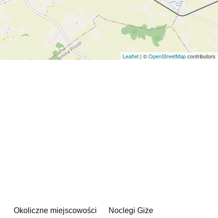
Leaflet
| ©
OpenStreetMap
contributors
Okoliczne miejscowości
Noclegi Giże