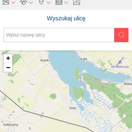
Wyszukaj ulicę
+
−