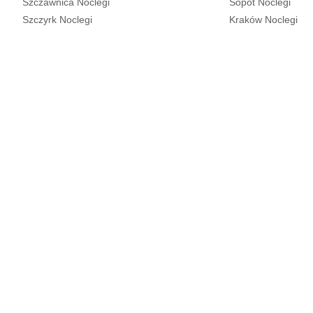
Szczawnica Noclegi
Sopot Noclegi
Szczyrk Noclegi
Kraków Noclegi