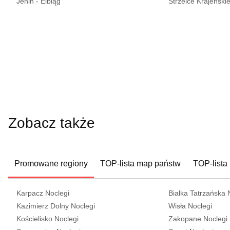
Jenin - Elbląg
Strzelce Krajeńskie
Zobacz także
Promowane regiony
TOP-lista map państw
TOP-lista
Karpacz Noclegi
Białka Tatrzańska 
Kazimierz Dolny Noclegi
Wisła Noclegi
Kościelisko Noclegi
Zakopane Noclegi