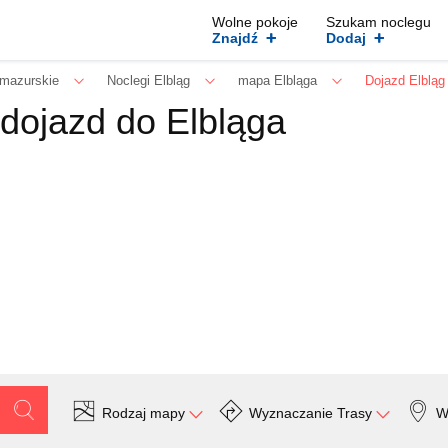
Wolne pokoje
Szukam noclegu
+
+
Znajdź
Dodaj
mazurskie
Noclegi Elbląg
mapa Elbląga
Dojazd Elbląg
 dojazd do Elbląga
Rodzaj mapy
Wyznaczanie Trasy
W
Szukaj