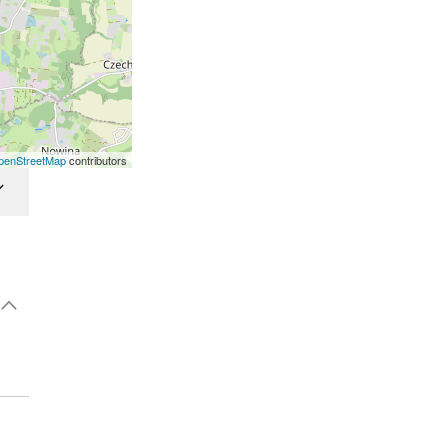
penStreetMap
contributors