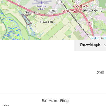
Leaflet
| ©
O
Rozwiń opis
zwiń
Bukowsko - Elbląg