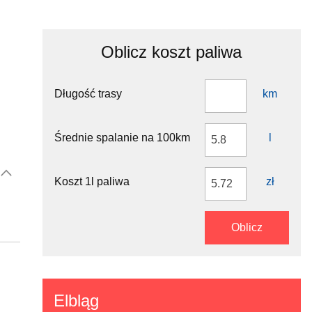
Oblicz koszt paliwa
Długość trasy
km
Średnie spalanie na 100km
l
Koszt 1l paliwa
zł
Oblicz
Elbląg