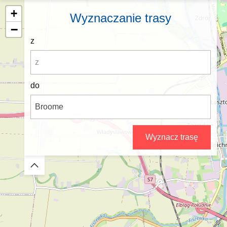
+
Wyznaczanie trasy
−
z
do
Wyznacz trasę
Zwiń/rozwiń