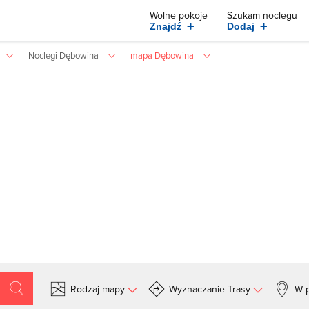
Wolne pokoje
Szukam noclegu
+
+
Znajdź
Dodaj
Noclegi Dębowina
mapa Dębowina
Rodzaj mapy
Wyznaczanie Trasy
W p