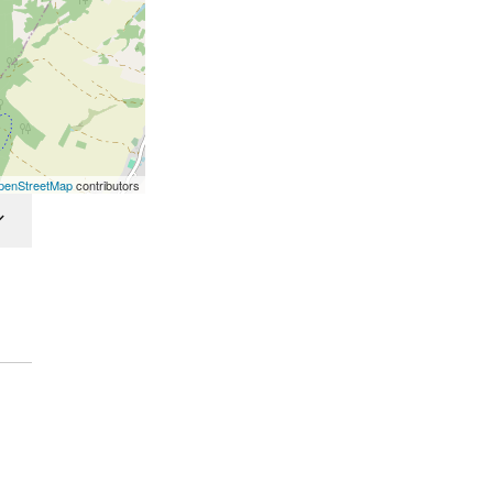
penStreetMap
contributors