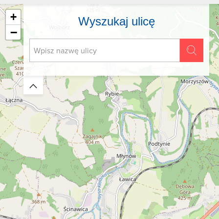
+
Wyszukaj ulicę
−
Zwiń/rozwiń