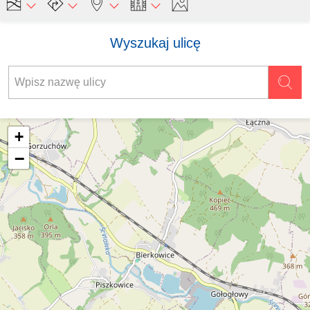
Wyszukaj ulicę
+
−