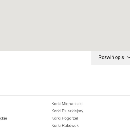
Rozwiń opis
Korki Mieruniszki
Korki Pluszkiejmy
eckie
Korki Pogorzel
Korki Rakówek