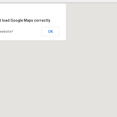
Szukaj
t load Google Maps correctly.
OK
 website?