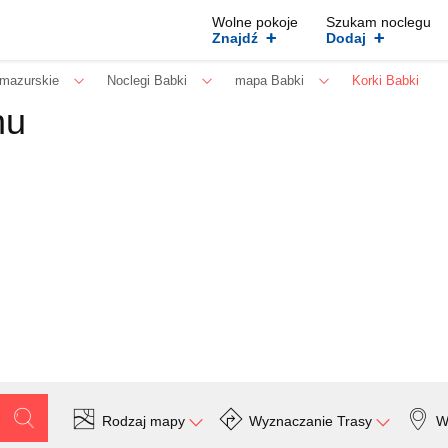
Wolne pokoje
Szukam noclegu
+
+
Znajdź
Dodaj
mazurskie
Noclegi Babki
mapa Babki
Korki Babki
hu
Rodzaj mapy
Wyznaczanie Trasy
W