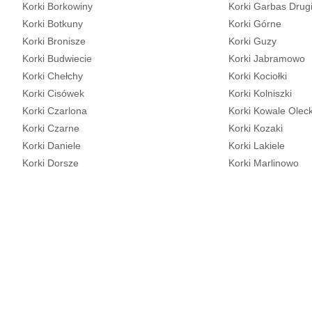
Korki Borkowiny
Korki Garbas Drug
Korki Botkuny
Korki Górne
Korki Bronisze
Korki Guzy
Korki Budwiecie
Korki Jabramowo
Korki Chełchy
Korki Kociołki
Korki Cisówek
Korki Kolniszki
Korki Czarlona
Korki Kowale Oleck
Korki Czarne
Korki Kozaki
Korki Daniele
Korki Lakiele
Korki Dorsze
Korki Marlinowo