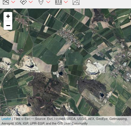
+
−
Leaflet
| Tiles © Esri — Source: Esri, i-cubed, USDA, USGS, AEX, GeoEye, Getmapping,
Aerogrid, IGN, IGP, UPR-EGP, and the GIS User Community