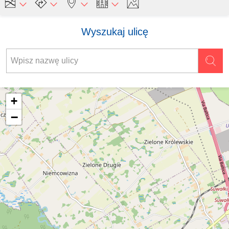
Wyszukaj ulicę
+
−