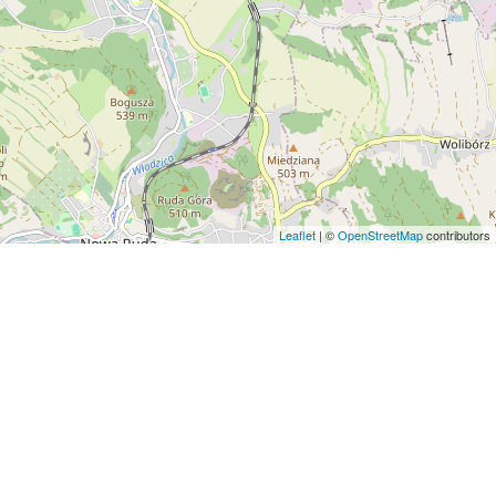
Leaflet
| ©
OpenStreetMap
contributors