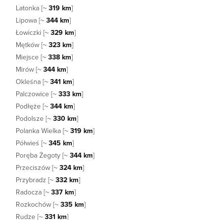
Latonka [~
319 km
]
Lipowa [~
344 km
]
Łowiczki [~
329 km
]
Mętków [~
323 km
]
Miejsce [~
338 km
]
Mirów [~
344 km
]
Okleśna [~
341 km
]
Palczowice [~
333 km
]
Podłęże [~
344 km
]
Podolsze [~
330 km
]
Polanka Wielka [~
319 km
]
Półwieś [~
345 km
]
Poręba Żegoty [~
344 km
]
Przeciszów [~
324 km
]
Przybradz [~
332 km
]
Radocza [~
337 km
]
Rozkochów [~
335 km
]
Rudze [~
331 km
]