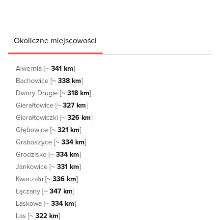
Okoliczne miejscowości
Alwernia [~
341 km
]
Bachowice [~
338 km
]
Dwory Drugie [~
318 km
]
Gierałtowice [~
327 km
]
Gierałtowiczki [~
326 km
]
Głębowice [~
321 km
]
Graboszyce [~
334 km
]
Grodzisko [~
334 km
]
Jankowice [~
331 km
]
Kwaczała [~
336 km
]
Łączany [~
347 km
]
Laskowa [~
334 km
]
Las [~
322 km
]