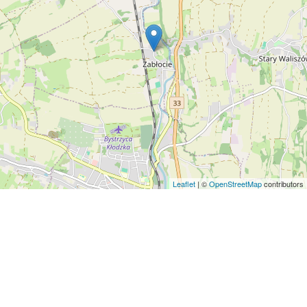
Leaflet
| ©
OpenStreetMap
contributors