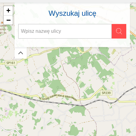
+
Wyszukaj ulicę
−
Zwiń/rozwiń