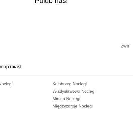
Polub nas!
zwiń
 map miast
Noclegi
Kołobrzeg Noclegi
Władysławowo Noclegi
Mielno Noclegi
Międzyzdroje Noclegi