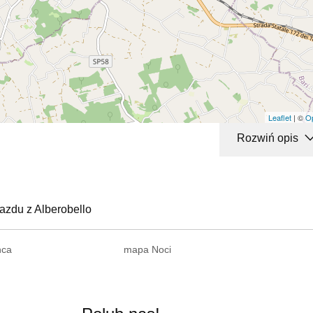
Leaflet
| ©
O
Rozwiń opis
azdu z Alberobello
nca
mapa Noci