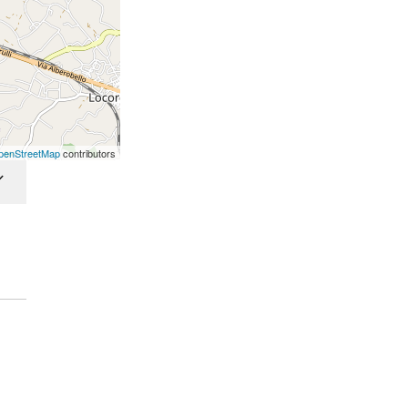
penStreetMap
contributors