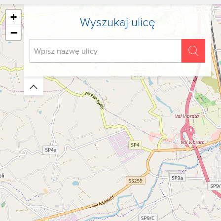
+
Wyszukaj ulicę
−
Zwiń/rozwiń