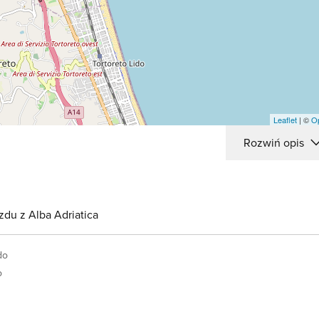
Leaflet
| ©
O
Rozwiń opis
zdu z Alba Adriatica
do
o