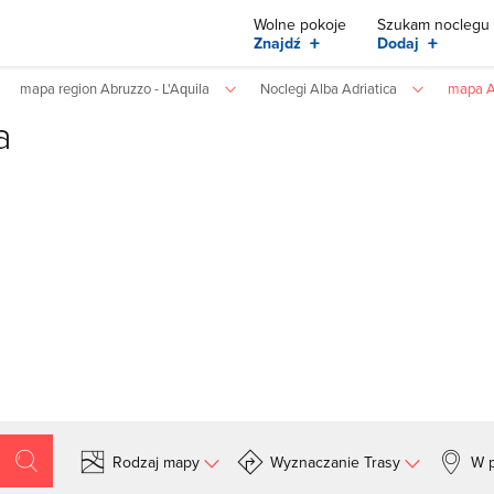
Wolne pokoje
Szukam noclegu
+
+
Znajdź
Dodaj
mapa region Abruzzo - L'Aquila
Noclegi Alba Adriatica
mapa Al
a
Rodzaj mapy
Wyznaczanie Trasy
W p