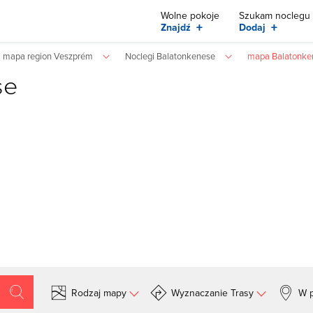
Wolne pokoje
Szukam noclegu
+
+
Znajdź
Dodaj
mapa region Veszprém
Noclegi Balatonkenese
mapa Balatonke
se
Rodzaj mapy
Wyznaczanie Trasy
W p