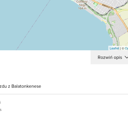
Leaflet
| ©
O
Rozwiń opis
azdu z Balatonkenese
i
s