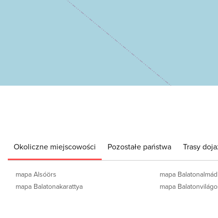
Okoliczne miejscowości
Pozostałe państwa
Trasy doj
mapa Alsóörs
mapa Balatonalmád
mapa Balatonakarattya
mapa Balatonvilágo