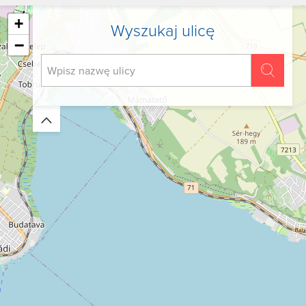
+
Wyszukaj ulicę
−
Zwiń/rozwiń