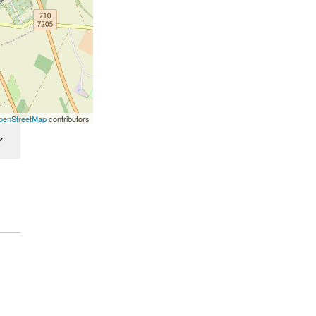
penStreetMap
contributors