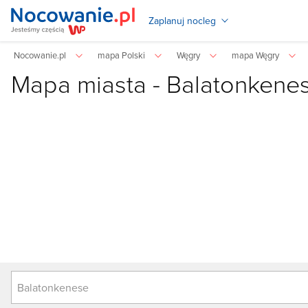
Zaplanuj nocleg
Nocowanie.pl
mapa Polski
Węgry
mapa Węgry
Mapa miasta -
Balatonkene