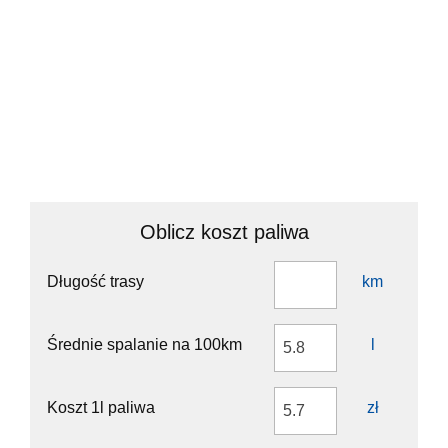
Turn left
7 km
Continue onto Dworcowa
900 m
Turn right onto Powstańców Wielkopolskich
350 m
Continue left onto Stanisławy Nadstawek
1 km
Make a slight left
6 km
Make a slight right
2.5 km
You have arrived at your destination, on the right
0 m
Oblicz koszt paliwa
Długość trasy
km
Średnie spalanie na 100km
l
Koszt 1l paliwa
zł