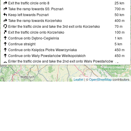
Exit the traffic circle onto 8
25 km
Take the ramp towards S5: Poznań
700 m
Keep left towards Poznań
50 km
Take the ramp towards Korzeńsko
400 m
Enter the traffic circle and take the 3rd exit onto Korzeńsko
70 m
Exit the traffic circle onto Korzeńsko
100 m
Continue onto Dębno-Cegielnia
1 km
Continue straight
5 km
Continue onto Księdza Piotra Wawrzyniaka
450 m
Continue onto Wały Powstańców Wielkopolskich
450 m
Enter the traffic circle and take the 2nd exit onto Wały Powstańców
15 m
Wielkopolskich
Exit the traffic circle onto Wały Powstańców Wielkopolskich
250 m
Enter the traffic circle and take the 1st exit onto Sarnowska
20 m
Leaflet
| ©
OpenStreetMap
contributors
Exit the traffic circle onto Sarnowska
450 m
Keep right onto Sarnowska
2.5 km
Enter Rondo Sarnowskie im. Jerzego Zelka and take the 2nd exit
35 m
onto 36
Exit the traffic circle onto 36
5.5 km
Turn right onto Ignacego Krasickiego (36)
350 m
Turn right onto Wojska Polskiego (36)
200 m
Continue right onto Kobylińska (36)
2.5 km
Go straight onto 36
7 km