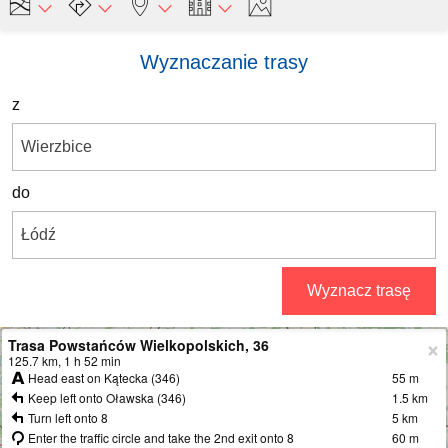
Wyznaczanie trasy
z
do
Wyznacz trasę
Trasa Powstańców Wielkopolskich, 36
+
125.7 km, 1 h 52 min
Head east on Kątecka (346)
55 m
−
Keep left onto Oławska (346)
1.5 km
Turn left onto 8
5 km
Enter the traffic circle and take the 2nd exit onto 8
60 m