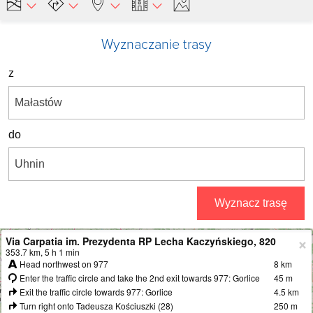
Wyznaczanie trasy
z
do
Wyznacz trasę
Via Carpatia im. Prezydenta RP Lecha Kaczyńskiego, 820
+
353.7 km, 5 h 1 min
Head northwest on 977
8 km
−
Enter the traffic circle and take the 2nd exit towards 977: Gorlice
45 m
Exit the traffic circle towards 977: Gorlice
4.5 km
Turn right onto Tadeusza Kościuszki (28)
250 m