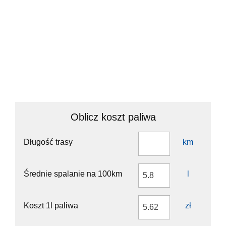
Enter the traffic circle and take the 3rd exit towards S6: Gdańsk
70 m
Exit the traffic circle towards S6: Gdańsk
500 m
Merge left onto Trasa Kaszubska (S6)
200 km
Take the ramp towards Bytów
400 m
Turn left onto Główna (210)
10 km
You have arrived at your destination, on the right
0 m
Oblicz koszt paliwa
Długość trasy
km
Średnie spalanie na 100km
l
Koszt 1l paliwa
zł