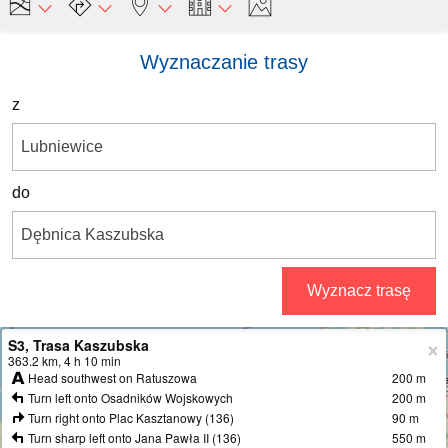
Wyznaczanie trasy
z
do
Wyznacz trasę
S3, Trasa Kaszubska
+
363.2 km, 4 h 10 min
Head southwest on Ratuszowa
200 m
−
Turn left onto Osadników Wojskowych
200 m
Turn right onto Plac Kasztanowy (136)
90 m
Turn sharp left onto Jana Pawła II (136)
550 m