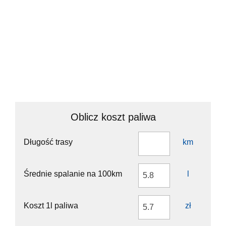
Continue towards S2: Poznań
7 km
Continue onto Aleja Polskiej Organizacji Wojskowej (S2)
8 km
Continue onto Autostrada Wolności (A2)
300 km
Take the ramp towards S11: Katowice
400 m
Keep right towards Poznań
600 m
Go straight onto Bolesława Krzywoustego (433)
6 km
Enter Rondo Rataje and take the 2nd exit onto Bolesława
100 m
Krzywoustego
Exit the traffic circle onto Bolesława Krzywoustego
550 m
Continue onto Most Królowej Jadwigi
250 m
Continue onto Królowej Jadwigi
1 km
Oblicz koszt paliwa
Turn left onto Stanisława Matyi
15 m
Turn right onto Królowej Jadwigi
200 m
Continue onto Stanisława Matyi
350 m
Długość trasy
km
Turn right to stay on Towarowa
300 m
Turn right onto Składowa
100 m
Continue onto Edwarda Taylora
200 m
Średnie spalanie na 100km
l
Turn left onto Garncarska
150 m
Turn right onto Święty Marcin
55 m
You have arrived at your destination
0 m
Koszt 1l paliwa
zł