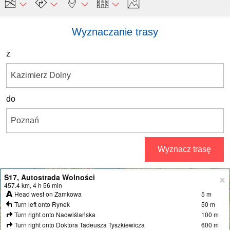
Wyznaczanie trasy
z
do
Wyznacz trasę
S17, Autostrada Wolności
+
457.4 km, 4 h 56 min
Head west on Zamkowa
5 m
−
Turn left onto Rynek
50 m
Turn right onto Nadwiślańska
100 m
Turn right onto Doktora Tadeusza Tyszkiewicza
600 m