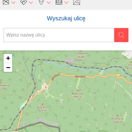
Wyszukaj ulicę
+
−