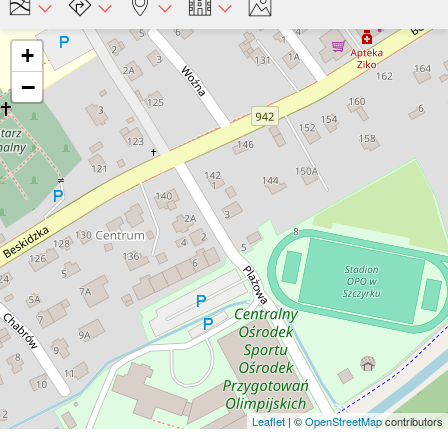
+
−
Leaflet
| ©
OpenStreetMap
contributors