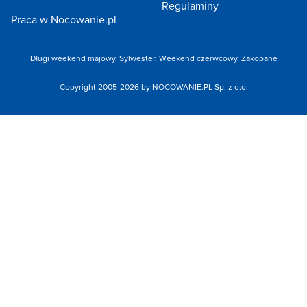
Regulaminy
Praca w Nocowanie.pl
Długi weekend majowy,
Sylwester,
Weekend czerwcowy,
Zakopane
Copyright 2005-2026 by NOCOWANIE.PL Sp. z o.o.