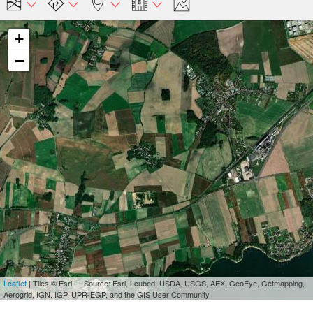
+
−
Leaflet
| Tiles © Esri — Source: Esri, i-cubed, USDA, USGS, AEX, GeoEye, Getmapping,
Aerogrid, IGN, IGP, UPR-EGP, and the GIS User Community