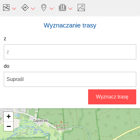
Wyznaczanie trasy
z
do
Wyznacz trasę
+
−