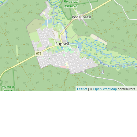
Leaflet
| ©
OpenStreetMap
contributors