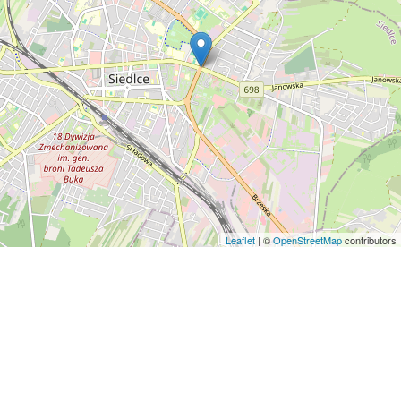
Leaflet
| ©
OpenStreetMap
contributors