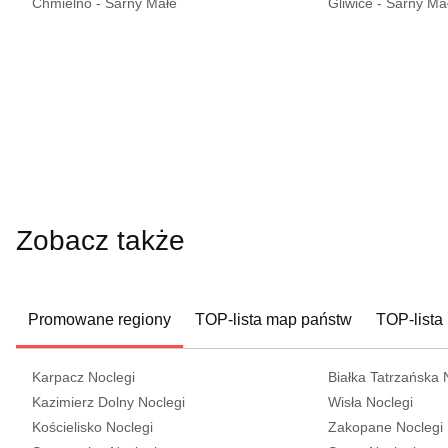
Chmielno - Sarny Małe
Gliwice - Sarny Ma
Zobacz także
Promowane regiony
TOP-lista map państw
TOP-lista
Karpacz Noclegi
Białka Tatrzańska 
Kazimierz Dolny Noclegi
Wisła Noclegi
Kościelisko Noclegi
Zakopane Noclegi