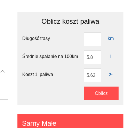
Oblicz koszt paliwa
Długość trasy
km
Średnie spalanie na 100km
l
Koszt 1l paliwa
zł
Oblicz
Sarny Małe