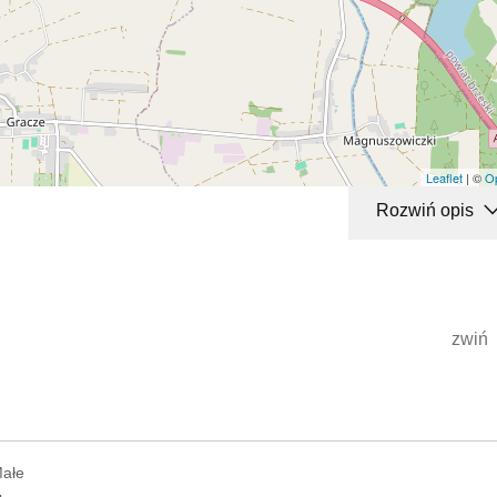
Leaflet
| ©
O
Rozwiń opis
zwiń
Małe