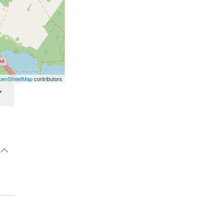
penStreetMap
contributors