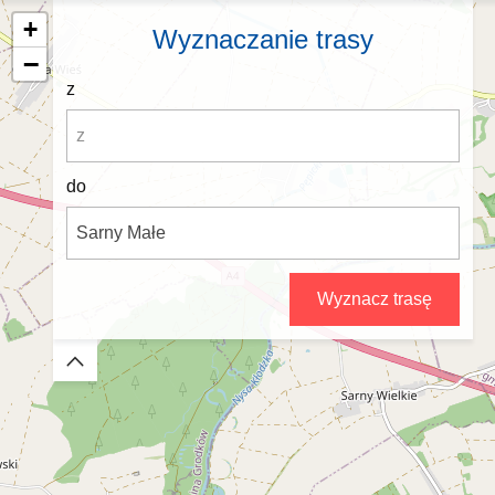
+
Wyznaczanie trasy
−
z
do
Wyznacz trasę
Zwiń/rozwiń