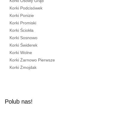
Korki Osowy Grąd
Korki Podcisówek
Korki Ponizie
Korki Promiski
Korki Ściokła
Korki Sosnowo
Korki Świderek
Korki Wolne
Korki Żarnowo Pierwsze
Korki Żmojdak
Polub nas!