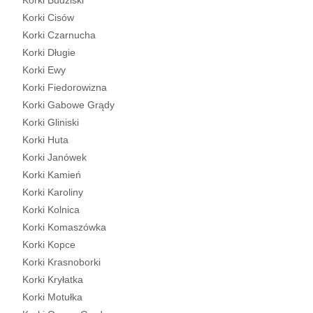
Korki Budziski
Korki Cisów
Korki Czarnucha
Korki Długie
Korki Ewy
Korki Fiedorowizna
Korki Gabowe Grądy
Korki Gliniski
Korki Huta
Korki Janówek
Korki Kamień
Korki Karoliny
Korki Kolnica
Korki Komaszówka
Korki Kopce
Korki Krasnoborki
Korki Kryłatka
Korki Motułka