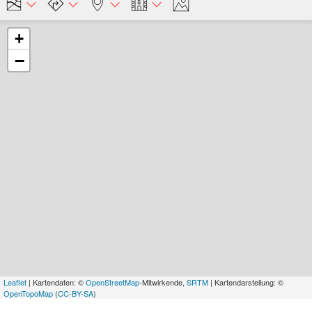
+
−
Leaflet
| Kartendaten: ©
OpenStreetMap
-Mitwirkende,
SRTM
| Kartendarstellung: ©
OpenTopoMap
(
CC-BY-SA
)