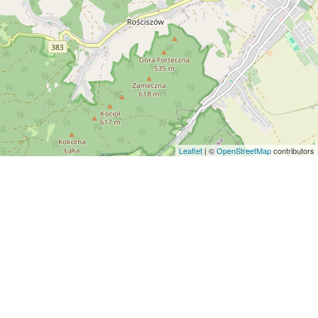
Leaflet
| ©
OpenStreetMap
contributors