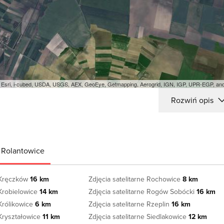
e: Esri, i-cubed, USDA, USGS, AEX, GeoEye, Getmapping, Aerogrid, IGN, IGP, UPR-EGP, a
Rozwiń opis
i Rolantowice
e Kręczków
16 km
Zdjęcia satelitarne Rochowice
8 km
 Krobielowice
14 km
Zdjęcia satelitarne Rogów Sobócki
16 km
 Królikowice
6 km
Zdjęcia satelitarne Rzeplin
16 km
 Kryształowice
11 km
Zdjęcia satelitarne Siedlakowice
12 km