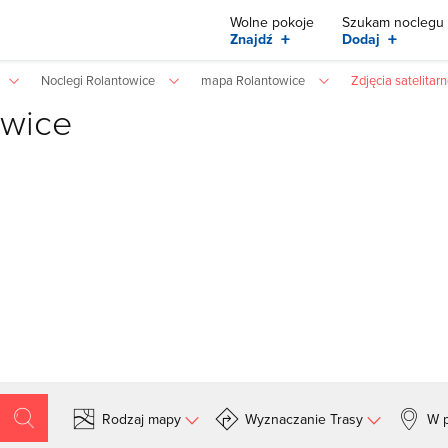
Wolne pokoje
Szukam noclegu
+
+
Znajdź
Dodaj
Noclegi Rolantowice
mapa Rolantowice
Zdjęcia satelitar
owice
Rodzaj mapy
Wyznaczanie Trasy
W p