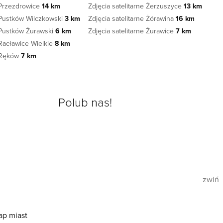
e Przezdrowice
14 km
Zdjęcia satelitarne Żerzuszyce
13 km
e Pustków Wilczkowski
3 km
Zdjęcia satelitarne Żórawina
16 km
e Pustków Żurawski
6 km
Zdjęcia satelitarne Żurawice
7 km
 Racławice Wielkie
8 km
e Ręków
7 km
Polub nas!
zwiń
ap miast