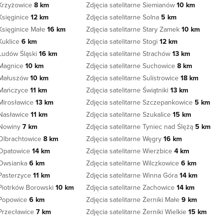
e Krzyżowice
8 km
Zdjęcia satelitarne Siemianów
10 km
 Księginice
12 km
Zdjęcia satelitarne Solna
5 km
 Księginice Małe
16 km
Zdjęcia satelitarne Stary Zamek
10 km
 Kuklice
6 km
Zdjęcia satelitarne Stogi
12 km
 Ludów Śląski
16 km
Zdjęcia satelitarne Strachów
13 km
e Magnice
10 km
Zdjęcia satelitarne Suchowice
8 km
e Małuszów
10 km
Zdjęcia satelitarne Sulistrowice
18 km
e Mańczyce
11 km
Zdjęcia satelitarne Świątniki
13 km
 Mirosławice
13 km
Zdjęcia satelitarne Szczepankowice
5 km
e Nasławice
11 km
Zdjęcia satelitarne Szukalice
15 km
e Nowiny
7 km
Zdjęcia satelitarne Tyniec nad Ślężą
5 km
e Olbrachtowice
8 km
Zdjęcia satelitarne Węgry
16 km
e Opatowice
14 km
Zdjęcia satelitarne Wierzbice
4 km
e Owsianka
6 km
Zdjęcia satelitarne Wilczkowice
6 km
 Pasterzyce
11 km
Zdjęcia satelitarne Winna Góra
14 km
e Piotrków Borowski
10 km
Zdjęcia satelitarne Zachowice
14 km
e Popowice
6 km
Zdjęcia satelitarne Żerniki Małe
9 km
 Przecławice
7 km
Zdjęcia satelitarne Żerniki Wielkie
15 km