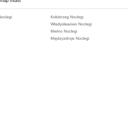
 map miast
Noclegi
Kołobrzeg Noclegi
Władysławowo Noclegi
Mielno Noclegi
Międzyzdroje Noclegi