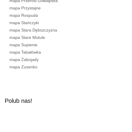
mapa Przerośl Gołdapska
mapa Przystajne
mapa Rospuda
mapa Stańczyki
mapa Stara Dębszczyzna
mapa Stare Motule
mapa Supienie
mapa Tabałówka
mapa Żabojady
mapa Zusenko
Polub nas!