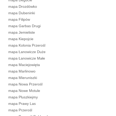
mapa Degucie
mapa Drozdówko
mapa Dubeninki
mapa Filipów
mapa Garbas Drugi
mapa Jemieliste
mapa Kiepojcie
mapa Kolonia Przerośl
mapa Łanowicze Duże
mapa Łanowicze Małe
mapa Maciejowięta
mapa Marlinowo
mapa Mieruniszki
mapa Nowa Przerośl
mapa Nowe Motule
mapa Pluszkiejmy
mapa Prawy Las
mapa Przerośl