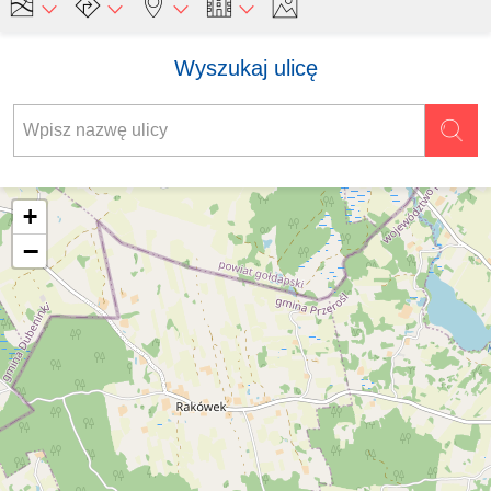
Wyszukaj ulicę
+
−