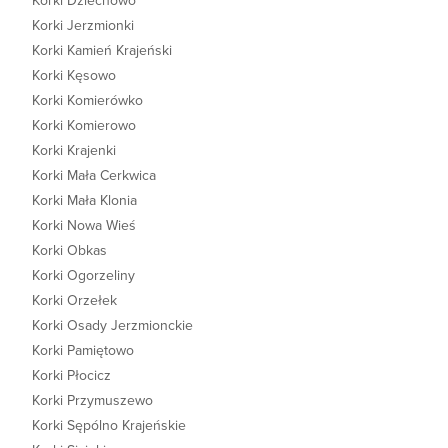
Korki Dziechowo
Korki Jerzmionki
Korki Kamień Krajeński
Korki Kęsowo
Korki Komierówko
Korki Komierowo
Korki Krajenki
Korki Mała Cerkwica
Korki Mała Klonia
Korki Nowa Wieś
Korki Obkas
Korki Ogorzeliny
Korki Orzełek
Korki Osady Jerzmionckie
Korki Pamiętowo
Korki Płocicz
Korki Przymuszewo
Korki Sępólno Krajeńskie