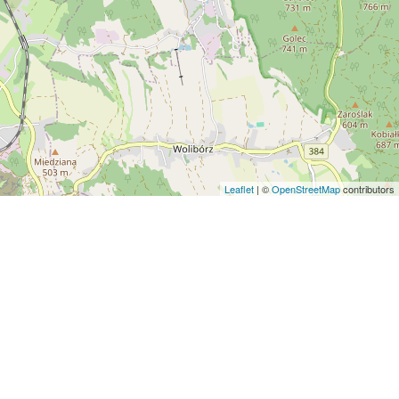
Leaflet
| ©
OpenStreetMap
contributors