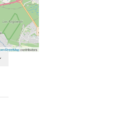
penStreetMap
contributors