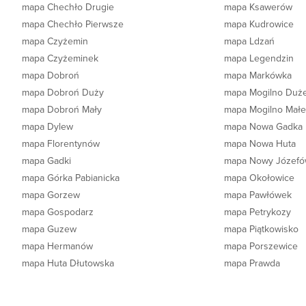
mapa Chechło Drugie
mapa Ksawerów
mapa Chechło Pierwsze
mapa Kudrowice
mapa Czyżemin
mapa Ldzań
mapa Czyżeminek
mapa Legendzin
mapa Dobroń
mapa Markówka
mapa Dobroń Duży
mapa Mogilno Duż
mapa Dobroń Mały
mapa Mogilno Mał
mapa Dylew
mapa Nowa Gadka
mapa Florentynów
mapa Nowa Huta
mapa Gadki
mapa Nowy Józef
mapa Górka Pabianicka
mapa Okołowice
mapa Gorzew
mapa Pawłówek
mapa Gospodarz
mapa Petrykozy
mapa Guzew
mapa Piątkowisko
mapa Hermanów
mapa Porszewice
mapa Huta Dłutowska
mapa Prawda