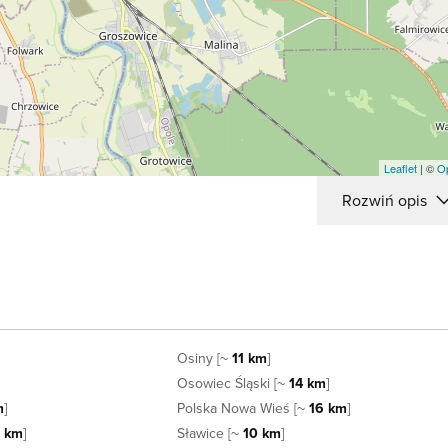
Leaflet
| ©
O
Rozwiń opis
Osiny [~
11 km
]
Osowiec Śląski [~
14 km
]
m
]
Polska Nowa Wieś [~
16 km
]
3 km
]
Sławice [~
10 km
]