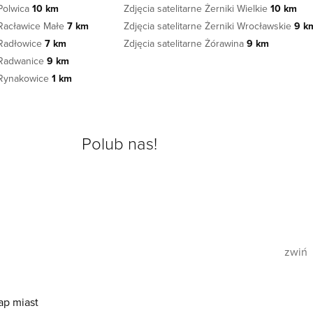
 Polwica
10 km
Zdjęcia satelitarne Żerniki Wielkie
10 km
e Racławice Małe
7 km
Zdjęcia satelitarne Żerniki Wrocławskie
9 k
e Radłowice
7 km
Zdjęcia satelitarne Żórawina
9 km
e Radwanice
9 km
e Rynakowice
1 km
Polub nas!
zwiń
ap miast