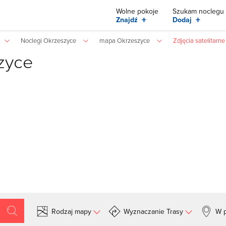
Wolne pokoje
Szukam noclegu
+
+
Znajdź
Dodaj
Noclegi Okrzeszyce
mapa Okrzeszyce
Zdjęcia satelitarn
zyce
Rodzaj mapy
Wyznaczanie Trasy
W p