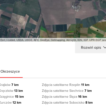
e: Esri, i-cubed, USDA, USGS, AEX, GeoEye, Getmapping, Aerogrid, IGN, IGP, UPR-EGP, a
Rozwiń opis
i Okrzeszyce
 Krajków
7 km
Zdjęcia satelitarne Rzeplin
11 km
e Kręczków
13 km
Zdjęcia satelitarne Siechnice
7 km
 Księginice
15 km
Zdjęcia satelitarne Ślęza
16 km
e Kurczów
12 km
Zdjęcia satelitarne Sobocisko
8 km