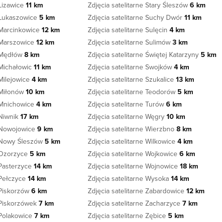
 Lizawice
11 km
Zdjęcia satelitarne Stary Śleszów
6 km
e Łukaszowice
5 km
Zdjęcia satelitarne Suchy Dwór
11 km
e Marcinkowice
12 km
Zdjęcia satelitarne Sulęcin
4 km
e Marszowice
12 km
Zdjęcia satelitarne Sulimów
3 km
e Mędłów
8 km
Zdjęcia satelitarne Świętej Katarzyny
5 km
 Michałowic
11 km
Zdjęcia satelitarne Swojków
4 km
 Milejowice
4 km
Zdjęcia satelitarne Szukalice
13 km
e Miłonów
10 km
Zdjęcia satelitarne Teodorów
5 km
e Mnichowice
4 km
Zdjęcia satelitarne Turów
6 km
 Niwnik
17 km
Zdjęcia satelitarne Węgry
10 km
e Nowojowice
9 km
Zdjęcia satelitarne Wierzbno
8 km
e Nowy Śleszów
5 km
Zdjęcia satelitarne Wilkowice
4 km
e Ozorzyce
5 km
Zdjęcia satelitarne Wojkowice
6 km
 Pasterzyce
14 km
Zdjęcia satelitarne Wojnowice
18 km
 Pełczyce
14 km
Zdjęcia satelitarne Wysoka
14 km
e Piskorzów
6 km
Zdjęcia satelitarne Zabardowice
12 km
e Piskorzówek
7 km
Zdjęcia satelitarne Zacharzyce
7 km
 Polakowice
7 km
Zdjęcia satelitarne Zębice
5 km