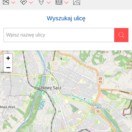
Wyszukaj ulicę
+
−