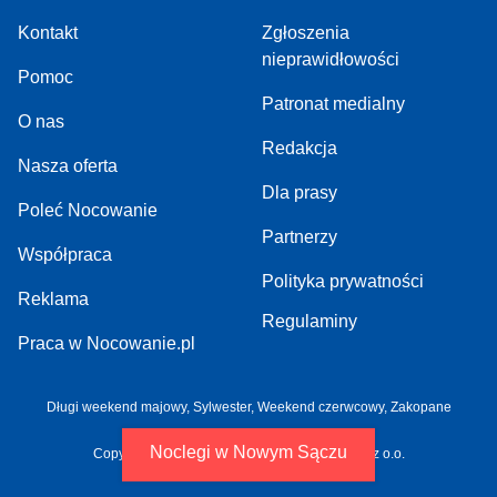
Kontakt
Zgłoszenia
nieprawidłowości
Pomoc
Patronat medialny
O nas
Redakcja
Nasza oferta
Dla prasy
Poleć Nocowanie
Partnerzy
Współpraca
Polityka prywatności
Reklama
Regulaminy
Praca w Nocowanie.pl
Długi weekend majowy,
Sylwester,
Weekend czerwcowy,
Zakopane
Noclegi w Nowym Sączu
Copyright 2005-2026 by NOCOWANIE.PL Sp. z o.o.